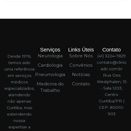
Serviços
Links Úteis
Contato
Neurologia
Sobre Nós
(41) 3224-7829
Desde 1976,
contato@clinic
temos sido
Cardiologia
Convênios
adc.com.br
uma referência
Pneumologia
Notícias
Rua Des
em serviços
Westphalen, 15
médicos
Medicina do
Contato
- Sala 1203,
especializados,
Trabalho
Centro
atendendo
Curitiba/PR |
não apenas
CEP: 80010-
Curitiba, mas
903
estendendo
nossa
expertise a