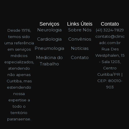
Serviços
Links Úteis
Contato
Neurologia
Sobre Nós
(41) 3224-7829
Desde 1976,
contato@clinic
temos sido
Cardiologia
Convênios
adc.com.br
uma referência
Pneumologia
Notícias
Rua Des
em serviços
Westphalen, 15
médicos
Medicina do
Contato
- Sala 1203,
especializados,
Trabalho
Centro
atendendo
Curitiba/PR |
não apenas
CEP: 80010-
Curitiba, mas
903
estendendo
nossa
expertise a
todo o
território
paranaense.