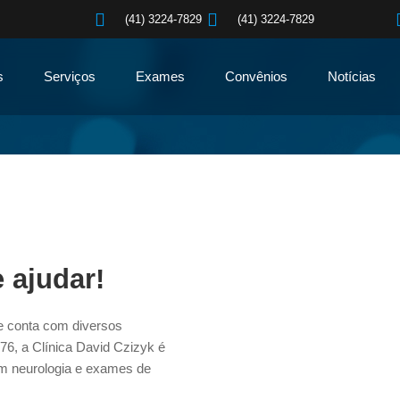
0
(41) 3224-7829
(41) 3224-7829
s
Serviços
Exames
Convênios
Notícias
 ajudar!
e conta com diversos
976, a Clínica David Czizyk é
m neurologia e exames de