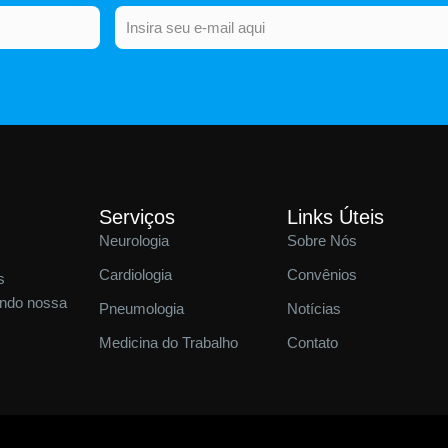
Email
Serviços
Links Úteis
Neurologia
Sobre Nós
Cardiologia
Convênios
s
endo nossa
Pneumologia
Notícias
Medicina do Trabalho
Contato