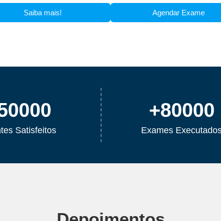
Saiba mais!
Agendar Exame
50000
+
80000
tes Satisfeitos
Exames Executado
Depoimentos