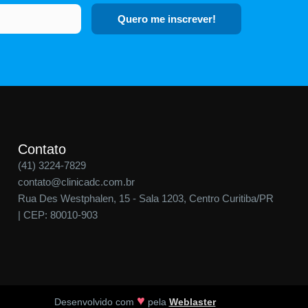
Quero me inscrever!
Contato
(41) 3224-7829
contato@clinicadc.com.br
Rua Des Westphalen, 15 - Sala 1203, Centro Curitiba/PR
| CEP: 80010-903
♥
Desenvolvido com
pela
Weblaster