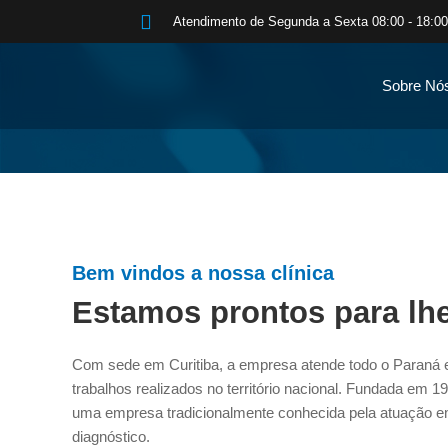
Ir
Atendimento de Segunda a Sexta 08:00 - 18:0
para
o
conteúdo
Sobre Nó
Bem vindos a nossa clínica
Estamos prontos para lhe
Com sede em Curitiba, a empresa atende todo o Paraná 
trabalhos realizados no território nacional. Fundada em 1
uma empresa tradicionalmente conhecida pela atuação e
diagnóstico.