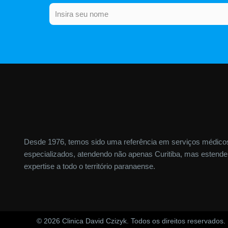
Nome
Desde 1976, temos sido uma referência em serviços médico
especializados, atendendo não apenas Curitiba, mas estend
expertise a todo o território paranaense.
© 2026 Clinica David Czizyk. Todos os direitos reservados.