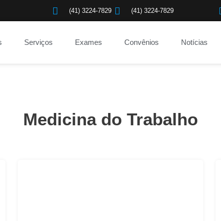
0
(41) 3224-7829
(41) 3224-7829
s
Serviços
Exames
Convênios
Notícias
Medicina do Trabalho